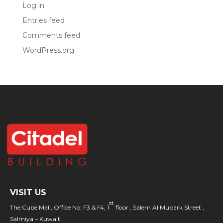
Log in
Entries feed
Comments feed
WordPress.org
VISIT US
st
The Cube Mall, Office No: F3 & F4, 1
floor , Salem Al Mubark Street ,
Salmiya – Kuwait.